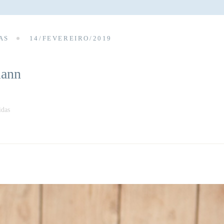
AS
14/FEVEREIRO/2019
mann
idas