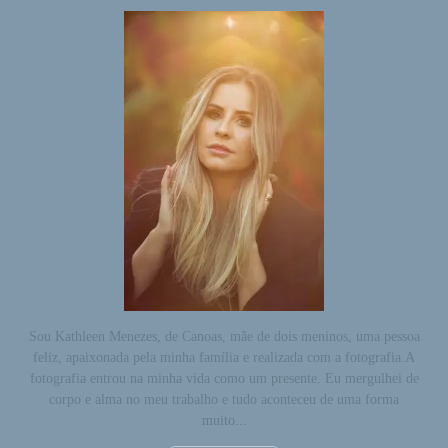
Sou Kathleen Menezes, de Canoas, mãe de dois meninos, uma pessoa
feliz, apaixonada pela minha família e realizada com a fotografia.A
fotografia entrou na minha vida como um presente. Eu mergulhei de
corpo e alma no meu trabalho e tudo aconteceu de uma forma
muito...