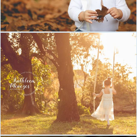
1706
1
1480
0