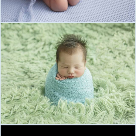
1731
1
1887
1