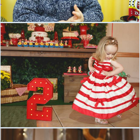
1874
0
1999
7