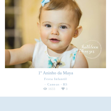
1º Aninho da Maya
Festa Infantil
Canoas - RS
1633
0