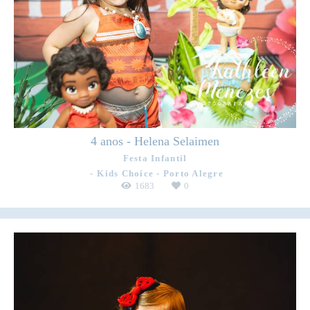
4 anos - Helena Selaimen
Festa Infantil
Kids Choice - Porto Alegre
1683
0