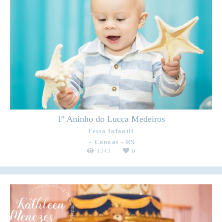
1º Aninho do Lucca Medeiros
Festa Infantil
Canoas - RS
1243
0