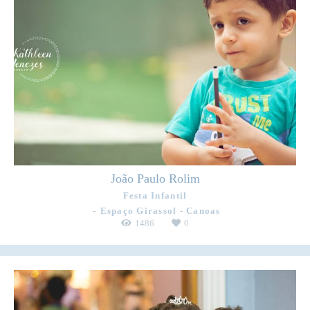
João Paulo Rolim
Festa Infantil
Espaço Girassol - Canoas
1486
0