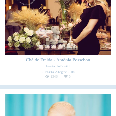
Chá de Fralda - Antônia Possebon
Festa Infantil
Porto Alegre - RS
1346
0