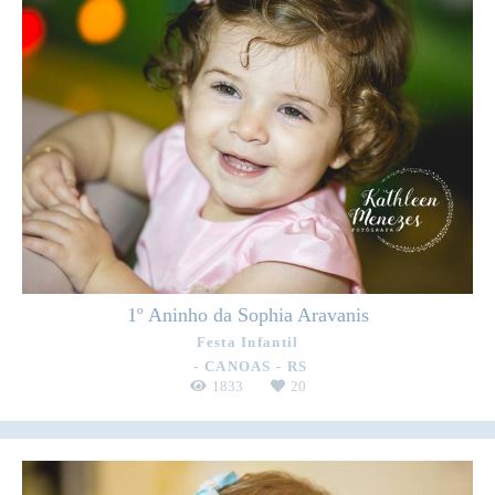
1º Aninho da Sophia Aravanis
Festa Infantil
CANOAS - RS
1833
20