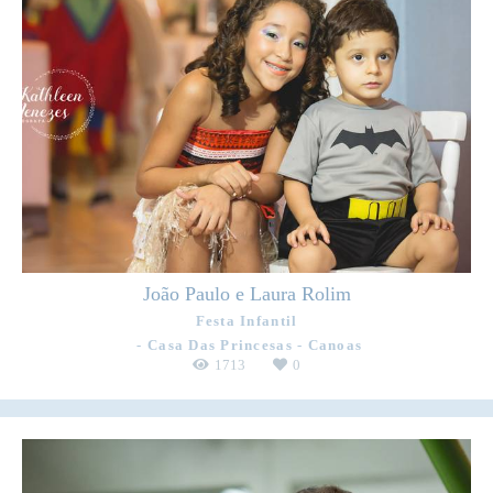
João Paulo e Laura Rolim
Festa Infantil
Casa Das Princesas - Canoas
1713
0