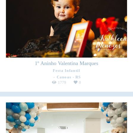
1º Aninho Valentina Marques
Festa Infantil
Canoas - RS
1779
0