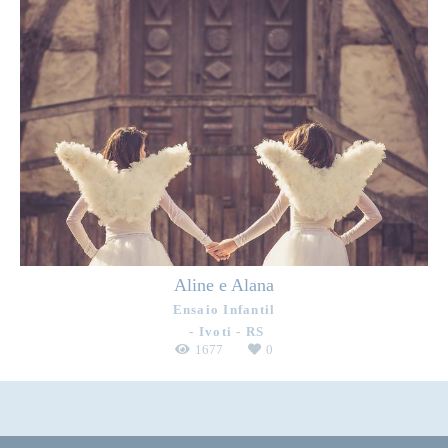
Aline e Alana
Ensaio Infantil
Ivoti - RS
1677
0