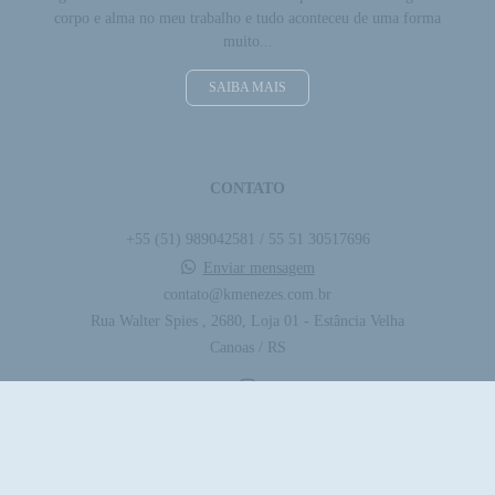
corpo e alma no meu trabalho e tudo aconteceu de uma forma
muito...
SAIBA MAIS
CONTATO
+55 (51) 989042581 / 55 51 30517696
Enviar mensagem
contato@kmenezes.com.br
Rua Walter Spies , 2680, Loja 01 - Estância Velha
Canoas / RS
CONTATO