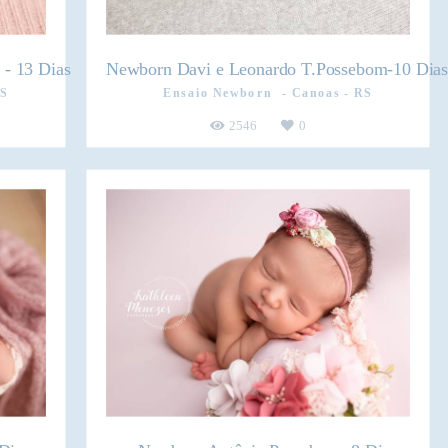
 - 13 Dias
Newborn Davi e Leonardo T.Possebom-10 Dia
RS
Ensaio Newborn
Canoas - RS
2546
0