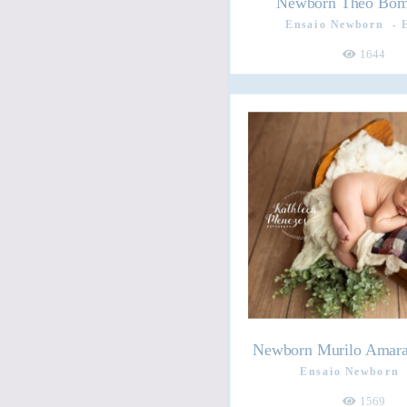
Newborn Theo Bomb
Ensaio Newborn
1644
Newborn Murilo Amaral
Ensaio Newborn
1569