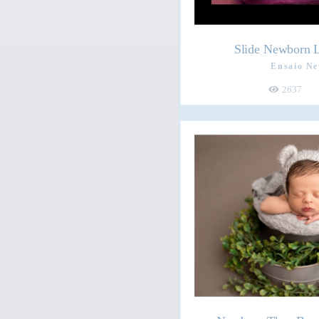
Slide Newborn L
Ensaio N
2637