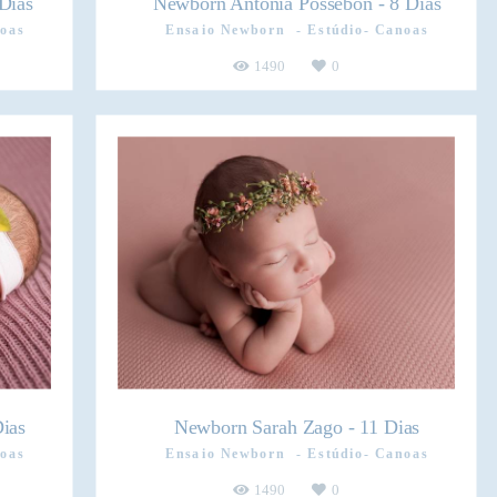
Dias
Newborn Antônia Possebon - 8 Dias
oas
Ensaio Newborn
Estúdio- Canoas
1490
0
ias
Newborn Sarah Zago - 11 Dias
oas
Ensaio Newborn
Estúdio- Canoas
1490
0