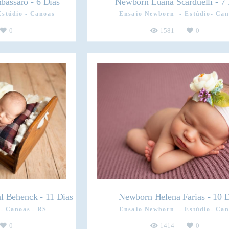
assaro - 6 Dias
Newborn Luana Scarduelli - 7 
Estúdio - Canoas
Ensaio Newborn
Estúdio- Can
0
1581
0
 Behenck - 11 Dias
Newborn Helena Farias - 10 D
Canoas - RS
Ensaio Newborn
Estúdio- Can
0
1414
0