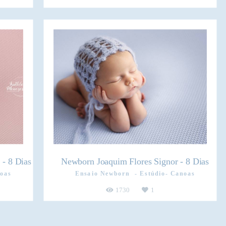
- 8 Dias
Newborn Joaquim Flores Signor - 8 Dias
oas
Ensaio Newborn
Estúdio- Canoas
1730
1