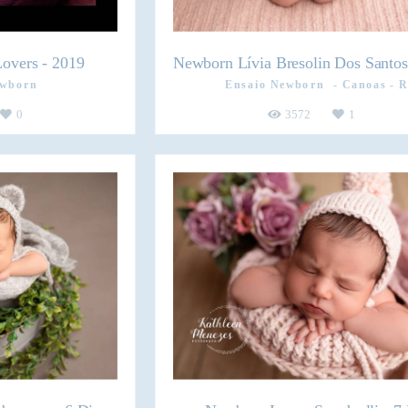
overs - 2019
Newborn Lívia Bresolin Dos Santos
ewborn
Ensaio Newborn
Canoas - 
0
3572
1