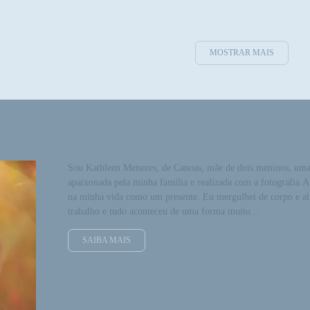
MOSTRAR MAIS
Sou Kathleen Menezes, de Canoas, mãe de dois meninos, uma 
apaixonada pela minha família e realizada com a fotografia.A
na minha vida como um presente. Eu mergulhei de corpo e 
trabalho e tudo aconteceu de uma forma muito...
SAIBA MAIS