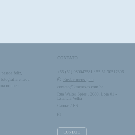
CONTATO
+55 (51) 989042581 / 55 51 30517696
pessoa feliz,
 fotografia entrou
Enviar mensagem
alma no meu
contato@kmenezes.com.br
Rua Walter Spies , 2680, Loja 01 -
Estância Velha
Canoas / RS
CONTATO