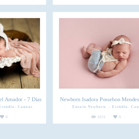
l Amador - 7 Dias
Newborn Isadora Possebon Mendes 
Estúdio- Canoas
Ensaio Newborn
Estúdio- Can
0
1631
0